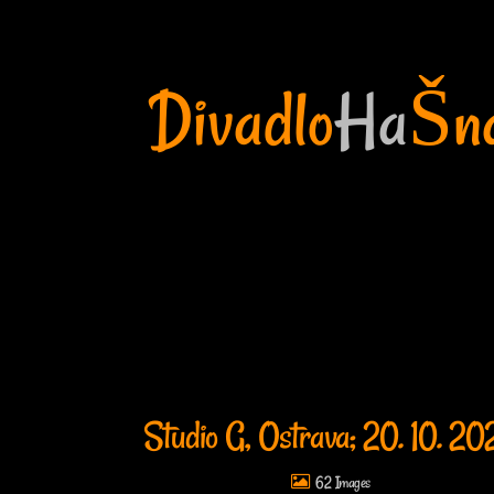
Divadlo
Ha
Šn
Studio G, Ostrava; 20. 10. 2
62