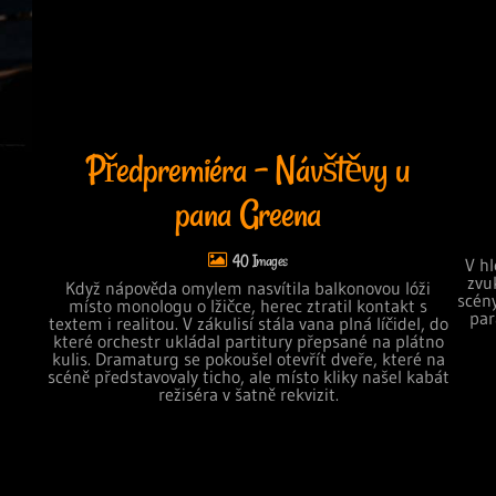
Předpremiéra - Návštěvy u
pana Greena
40
V hl
zvu
Když nápověda omylem nasvítila balkonovou lóži
scény
místo monologu o lžičce, herec ztratil kontakt s
par
textem i realitou. V zákulisí stála vana plná líčidel, do
které orchestr ukládal partitury přepsané na plátno
kulis. Dramaturg se pokoušel otevřít dveře, které na
scéně představovaly ticho, ale místo kliky našel kabát
režiséra v šatně rekvizit.