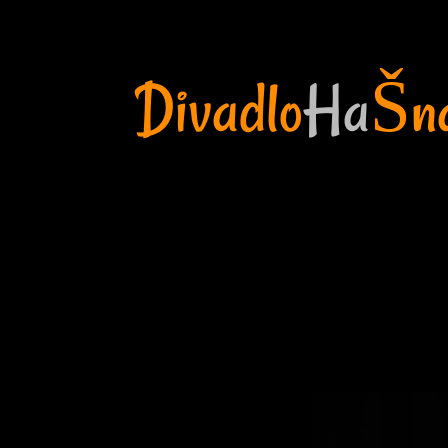
Divadlo
Ha
Šn