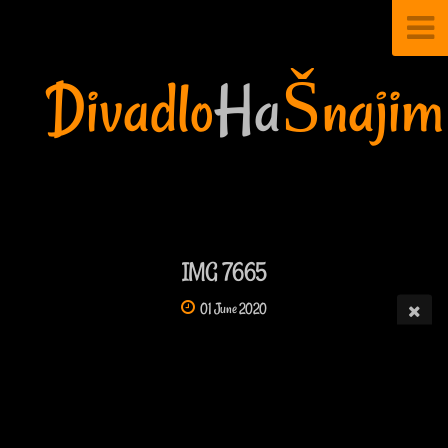
Divadlo
Ha
Šnajim
IMG 7665
01 June 2020